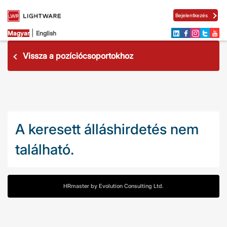
Bejelentkezés
|
Magyar
English
Vissza a pozíciócsoportokhoz
A keresett álláshirdetés nem
található.
HRmaster by Evolution Consulting Ltd.